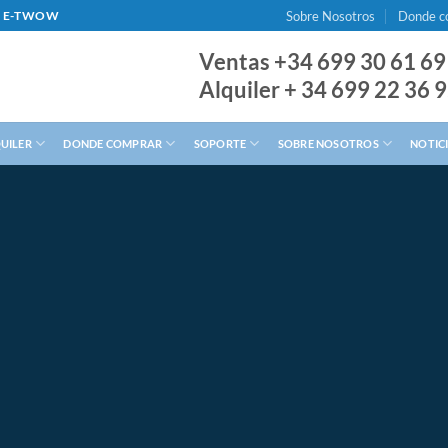
Sobre Nosotros
Donde c
AL E-TWOW
Ventas +34 699 30 61 69
Alquiler + 34 699 22 36 
QUILER
DONDE COMPRAR
SOPORTE
SOBRE NOSOTROS
NOTIC
CIRCULAR CON PATINETE ELÉCTRICO
mativa de circula
r con patinete eléctrico en la ciudad es totalment