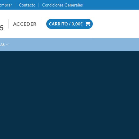
omprar
Contacto
Condiciones Generales
ACCEDER
CARRITO /
0,00
€
95
IAS
ción
e legal.