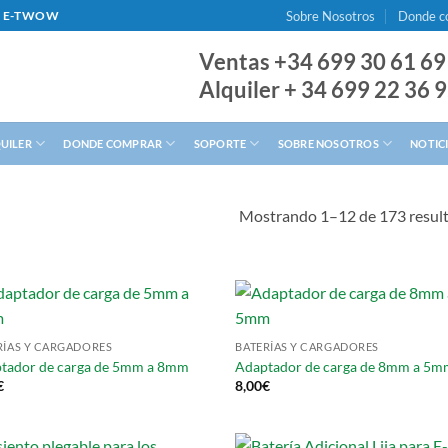
Sobre Nosotros
Donde c
AL E-TWOW
Ventas +34 699 30 61 69
Alquiler + 34 699 22 36 
QUILER
DONDE COMPRAR
SOPORTE
SOBRE NOSOTROS
NOTIC
Mostrando 1–12 de 173 resul
RÍAS Y CARGADORES
BATERÍAS Y CARGADORES
tador de carga de 5mm a 8mm
Adaptador de carga de 8mm a 5
€
8,00
€