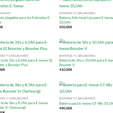
SORIOS
BATERÍAS Y CARGADORES
to plegable para los Patinetes E-
Batería Adicional Lija para E-two
w
10,5Ah
0
€
450,00
€
RÍAS Y CARGADORES
BATERÍAS Y CARGADORES
ría de 33v y 6,5Ah para E-twow S2
Batería de 36v y 10,5Ah para E-t
ter y Booster Plus
Booster V
00
€
410,00
€
RÍAS Y CARGADORES
BATERÍAS Y CARGADORES
ría de 36v y 8,7Ah para E-twow
Batería para E-twow GT 48v 10,5
ter S+ (Samsung)
490,00
€
00
€