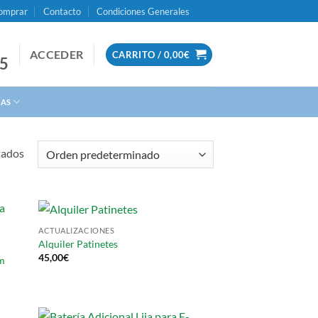
omprar
Contacto
Condiciones Generales
ACCEDER
CARRITO /
0,00
€
95
IAS
tados
ACTUALIZACIONES
Alquiler Patinetes
45,00
€
mm