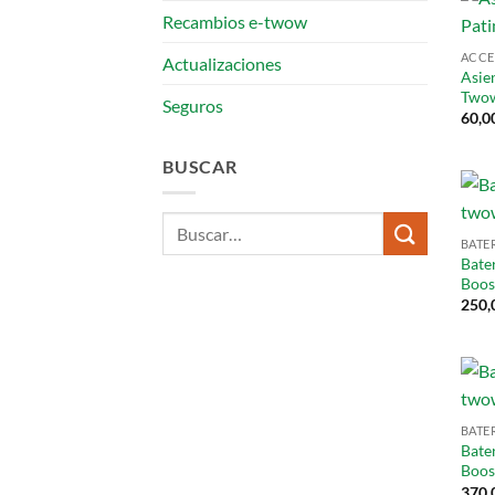
Recambios e-twow
ACCE
Actualizaciones
Asien
Two
Seguros
60,0
BUSCAR
Buscar
BATE
por:
Bate
Boos
250,
BATE
Bate
Boos
370,