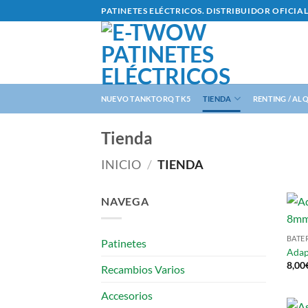
Saltar
PATINETES ELÉCTRICOS. DISTRIBUIDOR OFICI
al
contenido
NUEVO TANKTORQ TK5
TIENDA
RENTING / AL
Tienda
INICIO
/
TIENDA
NAVEGA
BATE
Patinetes
Adap
8,00
Recambios Varios
Accesorios