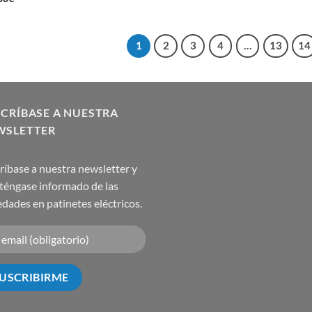
1
2
3
4
…
13
14
CRÍBASE A NUESTRA
WSLETTER
ríbase a nuestra newsletter y
éngase informado de las
dades en patinetes eléctricos.