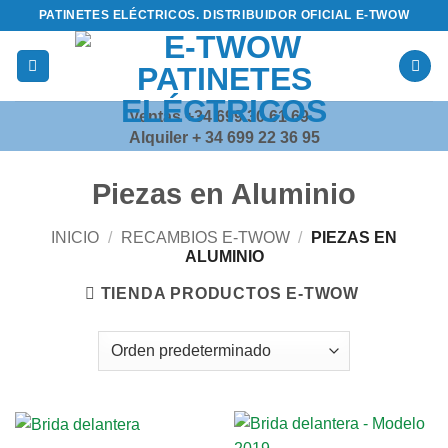
Saltar
PATINETES ELÉCTRICOS. DISTRIBUIDOR OFICIAL E-TWOW
al
contenido
Ventas +34 699 30 61 69
Alquiler + 34 699 22 36 95
Piezas en Aluminio
INICIO
/
RECAMBIOS E-TWOW
/
PIEZAS EN
ALUMINIO
TIENDA PRODUCTOS E-TWOW