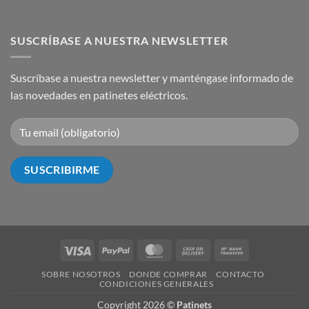
SUSCRÍBASE A NUESTRA NEWSLETTER
Suscríbase a nuestra newsletter y manténgase informado de
las novedades en patinetes eléctricos.
Visa
PayPal
MasterCard
Cash
Bank
On
Transfer
SOBRE NOSOTROS
DONDE COMPRAR
CONTACTO
Delivery
CONDICIONES GENERALES
Copyright 2026 ©
Patinets