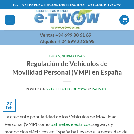
Saltar
PATINETES ELÉCTRICOS. DISTRIBUIDOR OFICIAL E-TWOW
al
contenido
Ventas +34 699 30 61 69
Alquiler + 34 699 22 36 95
GUIAS
,
NORMATIVAS
Regulación de Vehículos de
Movilidad Personal (VMP) en España
POSTED ON
27 DE FEBRERO DE 2024
BY
PATINANT
27
Feb
La creciente popularidad de los Vehículos de Movilidad
Personal (VMP) como
patinetes eléctricos
, segways y
monociclos eléctricos en España ha llevado a la necesidad de