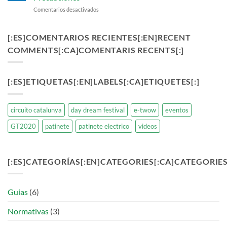
el
en
Comentarios desactivados
Futuro
Seguridad
de
en
las
Patinetes
[:ES]COMENTARIOS RECIENTES[:EN]RECENT
Baterías
Eléctricos:
Eléctricas
COMMENTS[:CA]COMENTARIS RECENTS[:]
Consejos
para
y
Patinetes
Precauciones
[:ES]ETIQUETAS[:EN]LABELS[:CA]ETIQUETES[:]
circuito catalunya
day dream festival
e-twow
eventos
GT2020
patinete
patinete electrico
videos
[:ES]CATEGORÍAS[:EN]CATEGORIES[:CA]CATEGORIES[
Guias
(6)
Normativas
(3)