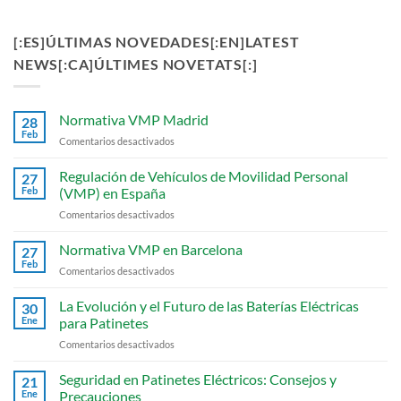
[:ES]ÚLTIMAS NOVEDADES[:EN]LATEST
NEWS[:CA]ÚLTIMES NOVETATS[:]
Normativa VMP Madrid
28
Feb
en
Comentarios desactivados
Normativa
VMP
Regulación de Vehículos de Movilidad Personal
27
Madrid
Feb
(VMP) en España
en
Comentarios desactivados
Regulación
de
Normativa VMP en Barcelona
27
Vehículos
Feb
en
Comentarios desactivados
de
Normativa
Movilidad
VMP
La Evolución y el Futuro de las Baterías Eléctricas
Personal
30
en
Ene
para Patinetes
(VMP)
Barcelona
en
en
Comentarios desactivados
España
La
Evolución
Seguridad en Patinetes Eléctricos: Consejos y
21
y
Ene
Precauciones