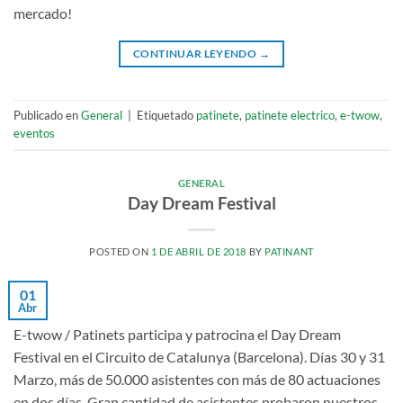
mercado!
CONTINUAR LEYENDO
→
Publicado en
General
|
Etiquetado
patinete
,
patinete electrico
,
e-twow
,
eventos
GENERAL
Day Dream Festival
POSTED ON
1 DE ABRIL DE 2018
BY
PATINANT
01
Abr
E-twow / Patinets participa y patrocina el Day Dream
Festival en el Circuito de Catalunya (Barcelona). Días 30 y 31
Marzo, más de 50.000 asistentes con más de 80 actuaciones
en dos días. Gran cantidad de asistentes probaron nuestros