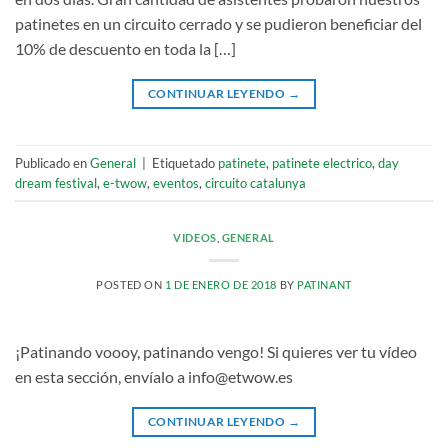
patinetes en un circuito cerrado y se pudieron beneficiar del
10% de descuento en toda la […]
CONTINUAR LEYENDO
→
Publicado en
General
|
Etiquetado
patinete
,
patinete electrico
,
day
dream festival
,
e-twow
,
eventos
,
circuito catalunya
VIDEOS
,
GENERAL
POSTED ON
1 DE ENERO DE 2018
BY
PATINANT
¡Patinando voooy, patinando vengo! Si quieres ver tu vídeo
en esta sección, envíalo a info@etwow.es
CONTINUAR LEYENDO
→