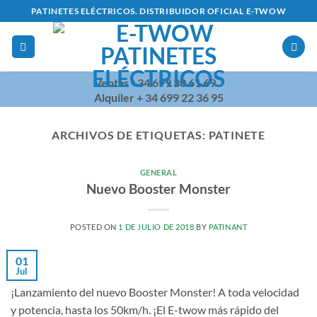
Saltar
PATINETES ELÉCTRICOS. DISTRIBUIDOR OFICIAL E-TWOW
al
contenido
Ventas +34 699 30 61 69
Alquiler + 34 699 22 36 95
ARCHIVOS DE ETIQUETAS:
PATINETE
GENERAL
Nuevo Booster Monster
POSTED ON
1 DE JULIO DE 2018
BY
PATINANT
01
Jul
¡Lanzamiento del nuevo Booster Monster! A toda velocidad
y potencia, hasta los 50km/h. ¡El E-twow más rápido del