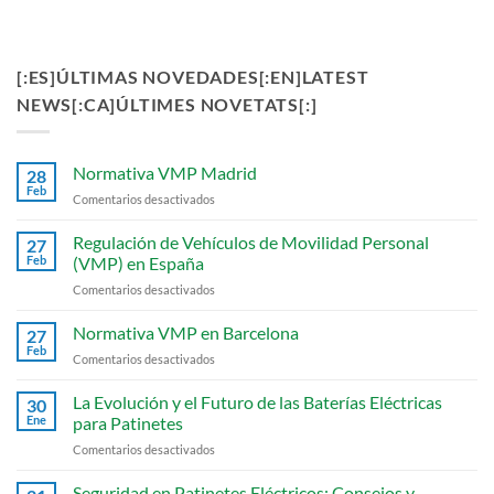
[:ES]ÚLTIMAS NOVEDADES[:EN]LATEST
NEWS[:CA]ÚLTIMES NOVETATS[:]
Normativa VMP Madrid
28
Feb
en
Comentarios desactivados
Normativa
VMP
Regulación de Vehículos de Movilidad Personal
27
Madrid
Feb
(VMP) en España
en
Comentarios desactivados
Regulación
de
Normativa VMP en Barcelona
27
Vehículos
Feb
en
Comentarios desactivados
de
Normativa
Movilidad
VMP
La Evolución y el Futuro de las Baterías Eléctricas
Personal
30
en
Ene
para Patinetes
(VMP)
Barcelona
en
en
Comentarios desactivados
España
La
Evolución
Seguridad en Patinetes Eléctricos: Consejos y