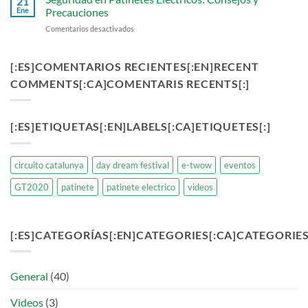
21
y
Ene
Precauciones
el
en
Comentarios desactivados
Futuro
Seguridad
de
en
las
Patinetes
[:ES]COMENTARIOS RECIENTES[:EN]RECENT
Baterías
Eléctricos:
Eléctricas
COMMENTS[:CA]COMENTARIS RECENTS[:]
Consejos
para
y
Patinetes
Precauciones
[:ES]ETIQUETAS[:EN]LABELS[:CA]ETIQUETES[:]
circuito catalunya
day dream festival
e-twow
eventos
GT2020
patinete
patinete electrico
videos
[:ES]CATEGORÍAS[:EN]CATEGORIES[:CA]CATEGORIES[
General
(40)
Videos
(3)