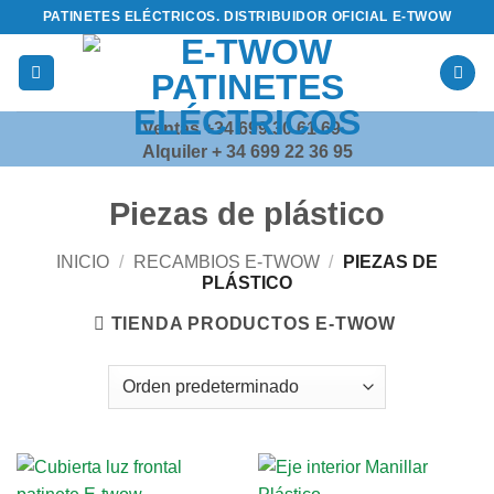
Saltar
PATINETES ELÉCTRICOS. DISTRIBUIDOR OFICIAL E-TWOW
al
contenido
Ventas +34 699 30 61 69
Alquiler + 34 699 22 36 95
Piezas de plástico
INICIO
/
RECAMBIOS E-TWOW
/
PIEZAS DE
PLÁSTICO
TIENDA PRODUCTOS E-TWOW