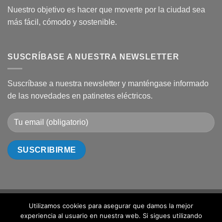
Nuestro objetivo es hacer que moverte por la ciudad sea
más fácil, cómodo y sostenible.
SUSCRÍBASE A NUESTRA NEWSLETTER
Suscríbase a nuestra newsletter y manténgase informado
de las novedades en patinetes eléctricos.
Utilizamos cookies para asegurar que damos la mejor
Visa
PayPal
MasterCard
Cash
Bank
experiencia al usuario en nuestra web. Si sigues utilizando
On
Transfer