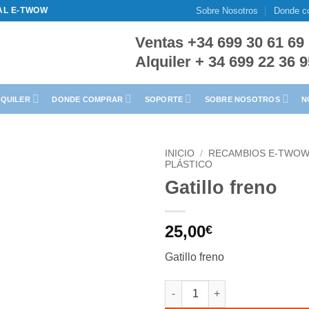
Sobre Nosotros
Donde c
IAL E-TWOW
Ventas +34 699 30 61 69
Alquiler + 34 699 22 36 
LQUILER
DONDE COMPRAR
SOPORTE
SOBRE NOSOTROS
N
INICIO
/
RECAMBIOS E-TWO
PLÁSTICO
Gatillo freno
25,00
€
Gatillo freno
Gatillo freno cantidad