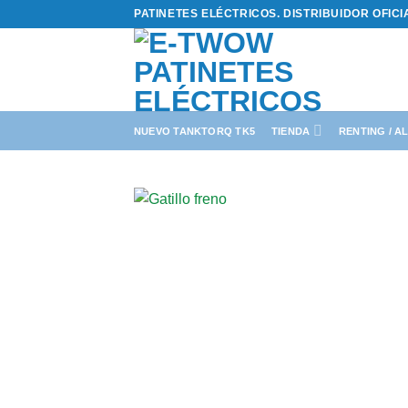
Saltar
PATINETES ELÉCTRICOS. DISTRIBUIDOR OFIC
al
contenido
NUEVO TANKTORQ TK5
TIENDA
RENTING / A