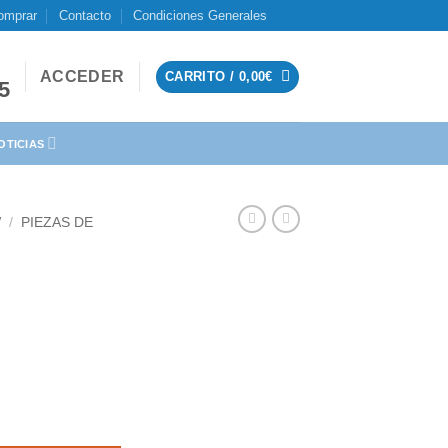
omprar
Contacto
Condiciones Generales
ACCEDER
CARRITO /
0,00
€
95
OTICIAS
W
/
PIEZAS DE