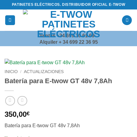
Saltar
PATINETES ELÉCTRICOS. DISTRIBUIDOR OFICIAL E-TWOW
al
contenido
Ventas +34 699 30 61 69
Alquiler + 34 699 22 36 95
INICIO
/
ACTUALIZACIONES
Batería para E-twow GT 48v 7,8Ah
350,00
€
Batería para E-twow GT 48v 7,8Ah