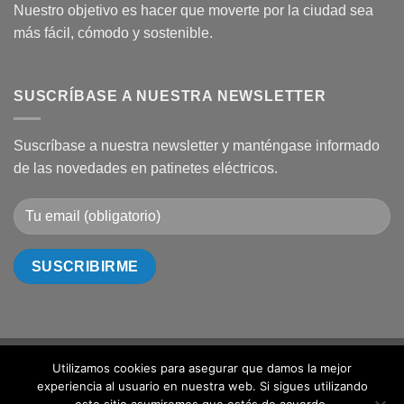
Nuestro objetivo es hacer que moverte por la ciudad sea
más fácil, cómodo y sostenible.
SUSCRÍBASE A NUESTRA NEWSLETTER
Suscríbase a nuestra newsletter y manténgase informado
de las novedades en patinetes eléctricos.
Utilizamos cookies para asegurar que damos la mejor
Visa
PayPal
MasterCard
Cash
Bank
experiencia al usuario en nuestra web. Si sigues utilizando
On
Transfer
SOBRE NOSOTROS
DONDE COMPRAR
CONTACTO