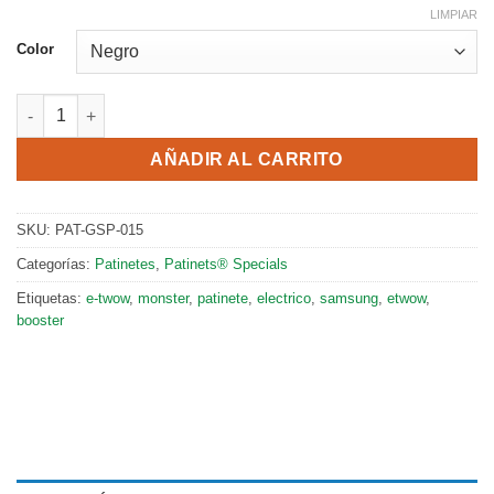
LIMPIAR
Color
Nuevo E-twow Oficial GTS15 SPORT - Potencia 1000W - Auton
AÑADIR AL CARRITO
SKU:
PAT-GSP-015
Categorías:
Patinetes
,
Patinets® Specials
Etiquetas:
e-twow
,
monster
,
patinete
,
electrico
,
samsung
,
etwow
,
booster