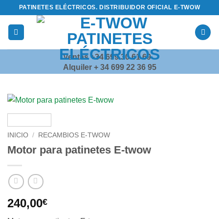
Saltar
PATINETES ELÉCTRICOS. DISTRIBUIDOR OFICIAL E-TWOW
al
contenido
Ventas +34 699 30 61 69
Alquiler + 34 699 22 36 95
INICIO
/
RECAMBIOS E-TWOW
Motor para patinetes E-twow
240,00
€