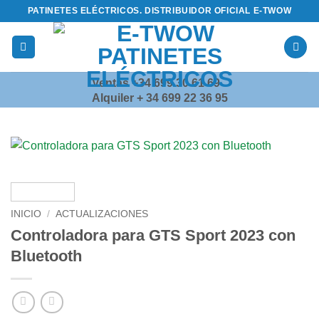
Saltar
PATINETES ELÉCTRICOS. DISTRIBUIDOR OFICIAL E-TWOW
al
contenido
Ventas +34 699 30 61 69
Alquiler + 34 699 22 36 95
INICIO
/
ACTUALIZACIONES
Controladora para GTS Sport 2023 con
Bluetooth