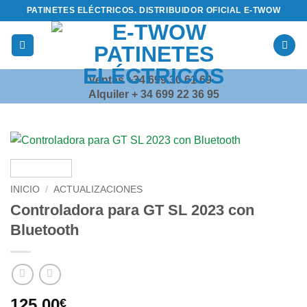
Saltar
PATINETES ELÉCTRICOS. DISTRIBUIDOR OFICIAL E-TWOW
al
contenido
Ventas +34 699 30 61 69
Alquiler + 34 699 22 36 95
INICIO
/
ACTUALIZACIONES
Controladora para GT SL 2023 con
Bluetooth
125,00
€