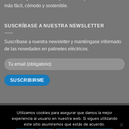
más fácil, cómodo y sostenible.
SUSCRÍBASE A NUESTRA NEWSLETTER
Suscríbase a nuestra newsletter y manténgase informado
de las novedades en patinetes eléctricos.
Utilizamos cookies para asegurar que damos la mejor
Visa
PayPal
MasterCard
Cash
Bank
experiencia al usuario en nuestra web. Si sigues utilizando
On
Transfer
SOBRE NOSOTROS
DONDE COMPRAR
CONTACTO
este sitio asumiremos que estás de acuerdo.
Delivery
CONDICIONES GENERALES