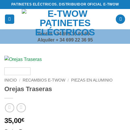
Saltar
PATINETES ELÉCTRICOS. DISTRIBUIDOR OFICIAL E-TWOW
al
contenido
Ventas +34 699 30 61 69
Alquiler + 34 699 22 36 95
INICIO
/
RECAMBIOS E-TWOW
/
PIEZAS EN ALUMINIO
Orejas Traseras
35,00
€