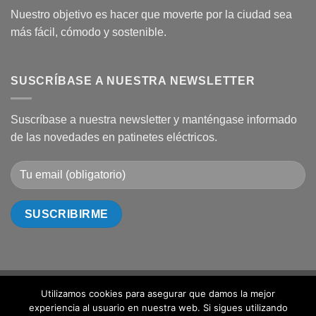
Nuestro objetivo es hacer que moverte por la ciudad sea
más fácil, cómodo y sostenible.
SUSCRÍBASE A NUESTRA NEWSLETTER
Suscríbase a nuestra newsletter y manténgase informado
de las novedades en patinetes eléctricos.
Utilizamos cookies para asegurar que damos la mejor
Visa
PayPal
MasterCard
Cash
Bank
experiencia al usuario en nuestra web. Si sigues utilizando
On
Transfer