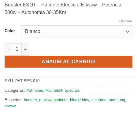
Booster ES10 – Patinete Eléctrico E-twow – Potencia
500w – Autonomía 30-35Km
LIMPIAR
Color
E-Twow Booster ES10 con bateria 10,5Ah - Potencia 500w - Au
AÑADIR AL CARRITO
SKU:
PAT-BES-010
Categorías:
Patinetes
,
Patinets® Specials
Etiquetas:
booster
,
e-twow
,
patinete
,
blackfriday
,
electrico
,
samsung
,
etwow