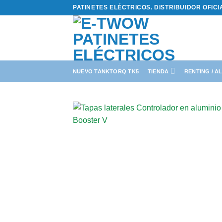
Saltar
PATINETES ELÉCTRICOS. DISTRIBUIDOR OFIC
al
contenido
NUEVO TANKTORQ TK5
TIENDA
RENTING / A