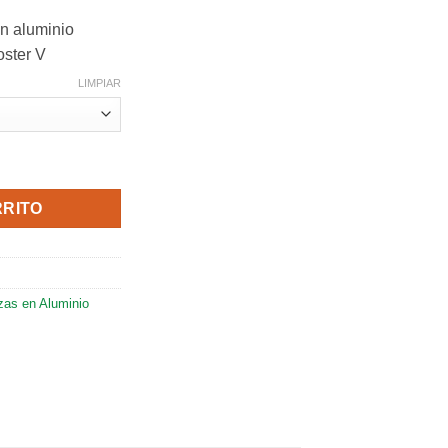
en aluminio
oster V
LIMPIAR
 aluminio Booster Plus, Booster S y Booster V cantidad
RRITO
zas en Aluminio