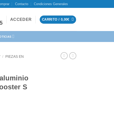
omprar
Contacto
Condiciones Generales
ACCEDER
CARRITO /
0,00
€
95
OTICIAS
W
/
PIEZAS EN
 aluminio
ooster S