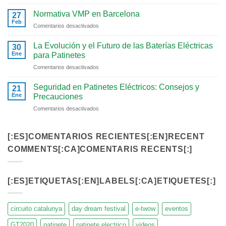
Regulación
de
Normativa VMP en Barcelona
27
Vehículos
Feb
en
Comentarios desactivados
de
Normativa
Movilidad
VMP
La Evolución y el Futuro de las Baterías Eléctricas
Personal
30
en
Ene
(VMP)
para Patinetes
Barcelona
en
en
Comentarios desactivados
España
La
Evolución
Seguridad en Patinetes Eléctricos: Consejos y
21
y
Ene
Precauciones
el
en
Comentarios desactivados
Futuro
Seguridad
de
en
las
Patinetes
[:ES]COMENTARIOS RECIENTES[:EN]RECENT
Baterías
Eléctricos:
Eléctricas
COMMENTS[:CA]COMENTARIS RECENTS[:]
Consejos
para
y
Patinetes
Precauciones
[:ES]ETIQUETAS[:EN]LABELS[:CA]ETIQUETES[:]
circuito catalunya
day dream festival
e-twow
eventos
GT2020
patinete
patinete electrico
videos