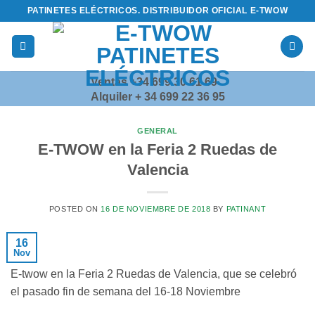
Saltar
PATINETES ELÉCTRICOS. DISTRIBUIDOR OFICIAL E-TWOW
al
contenido
Ventas +34 699 30 61 69
Alquiler + 34 699 22 36 95
GENERAL
E-TWOW en la Feria 2 Ruedas de
Valencia
POSTED ON
16 DE NOVIEMBRE DE 2018
BY
PATINANT
16
Nov
E-twow en la Feria 2 Ruedas de Valencia, que se celebró
el pasado fin de semana del 16-18 Noviembre