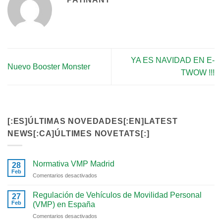
YA ES NAVIDAD EN E-
Nuevo Booster Monster
TWOW !!!
[:ES]ÚLTIMAS NOVEDADES[:EN]LATEST
NEWS[:CA]ÚLTIMES NOVETATS[:]
Normativa VMP Madrid
28
Feb
en
Comentarios desactivados
Normativa
VMP
Regulación de Vehículos de Movilidad Personal
27
Madrid
Feb
(VMP) en España
en
Comentarios desactivados