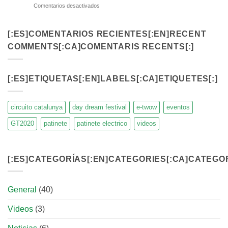
en
Comentarios desactivados
Futuro
Seguridad
de
en
las
Patinetes
[:ES]COMENTARIOS RECIENTES[:EN]RECENT
Baterías
Eléctricos:
Eléctricas
COMMENTS[:CA]COMENTARIS RECENTS[:]
Consejos
para
y
Patinetes
Precauciones
[:ES]ETIQUETAS[:EN]LABELS[:CA]ETIQUETES[:]
circuito catalunya
day dream festival
e-twow
eventos
GT2020
patinete
patinete electrico
videos
[:ES]CATEGORÍAS[:EN]CATEGORIES[:CA]CATEGOR
General
(40)
Videos
(3)