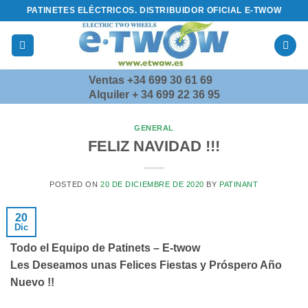
Saltar
PATINETES ELÉCTRICOS. DISTRIBUIDOR OFICIAL E-TWOW
al
contenido
Ventas +34 699 30 61 69
Alquiler + 34 699 22 36 95
GENERAL
FELIZ NAVIDAD !!!
POSTED ON
20 DE DICIEMBRE DE 2020
BY
PATINANT
20
Dic
Todo el Equipo de Patinets – E-twow
Les Deseamos unas Felices Fiestas y Próspero Año
Nuevo !!