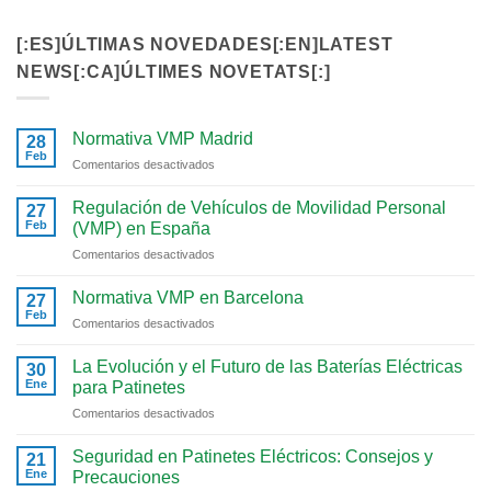
[:ES]ÚLTIMAS NOVEDADES[:EN]LATEST
NEWS[:CA]ÚLTIMES NOVETATS[:]
Normativa VMP Madrid
28
Feb
en
Comentarios desactivados
Normativa
VMP
Regulación de Vehículos de Movilidad Personal
27
Madrid
Feb
(VMP) en España
en
Comentarios desactivados
Regulación
de
Normativa VMP en Barcelona
27
Vehículos
Feb
en
Comentarios desactivados
de
Normativa
Movilidad
VMP
La Evolución y el Futuro de las Baterías Eléctricas
Personal
30
en
Ene
(VMP)
para Patinetes
Barcelona
en
en
Comentarios desactivados
España
La
Evolución
Seguridad en Patinetes Eléctricos: Consejos y
21
y
Ene
Precauciones
el