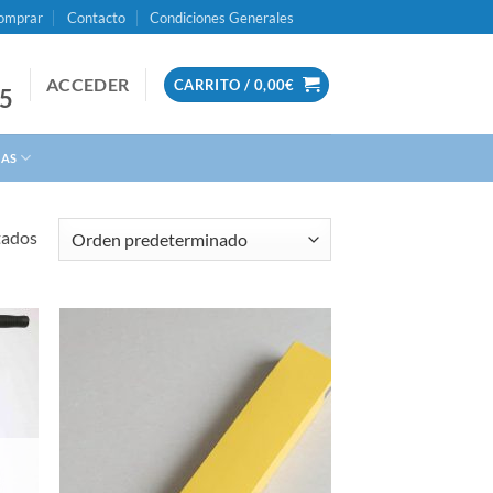
omprar
Contacto
Condiciones Generales
ACCEDER
CARRITO /
0,00
€
95
IAS
tados