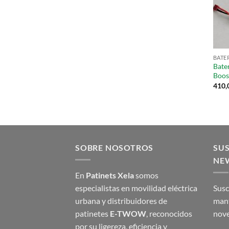
BATE
Bate
Boos
410,
SOBRE NOSOTROS
SUS
NE
En
Patinets Xela
somos
especialistas en movilidad eléctrica
Susc
urbana y distribuidores de
mant
patinetes
E-TWOW
, reconocidos
nove
por su ligereza, eficiencia y