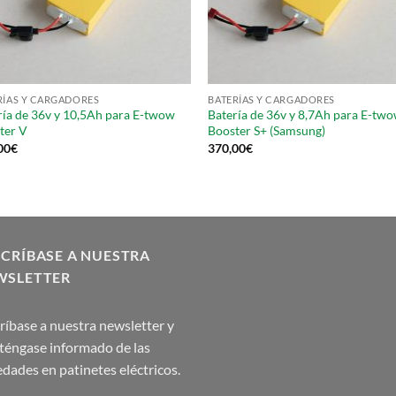
RÍAS Y CARGADORES
BATERÍAS Y CARGADORES
ría de 36v y 10,5Ah para E-twow
Batería de 36v y 8,7Ah para E-tw
ter V
Booster S+ (Samsung)
00
€
370,00
€
CRÍBASE A NUESTRA
WSLETTER
ríbase a nuestra newsletter y
éngase informado de las
dades en patinetes eléctricos.