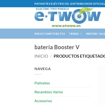
Saltar
PATINETES ELÉCTRICOS. DISTRIBUIDOR OFICI
al
contenido
NUEVO TANKTORQ TK5
TIENDA
RENTING / AL
batería Booster V
INICIO
/
PRODUCTOS ETIQUETADO
NAVEGA
Patinetes
Recambios Varios
Accesorios