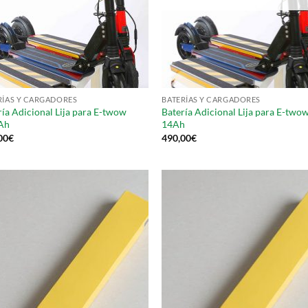
RÍAS Y CARGADORES
BATERÍAS Y CARGADORES
ría Adicional Lija para E-twow
Batería Adicional Lija para E-two
Ah
14Ah
00
€
490,00
€