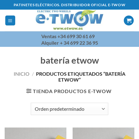
Saltar
PATINETES ELÉCTRICOS. DISTRIBUIDOR OFICIAL E-TWOW
al
contenido
Ventas +34 699 30 61 69
Alquiler + 34 699 22 36 95
batería etwow
INICIO
/
PRODUCTOS ETIQUETADOS “BATERÍA
ETWOW”
TIENDA PRODUCTOS E-TWOW