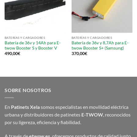
BATERÍAS Y CARGADORES
BATERÍAS Y CARGADORES
Batería de 36v y 14Ah para E-
Batería de 36v y 8,7Ah para E-
twow Booster S y Booster V
twow Booster S+ (Samsung)
490,00
€
370,00
€
SOBRE NOSOTROS
En
Patinets Xela
somos especialistas en movilidad eléctrica
urbana y distribuidores de patinetes
E-TWOW
, reconocidos
por su ligereza, eficiencia y fiabilidad.
A través de
etwow.es
, ofrecemos productos de calidad junto