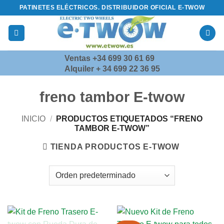
Saltar
PATINETES ELÉCTRICOS. DISTRIBUIDOR OFICIAL E-TWOW
al
contenido
Ventas +34 699 30 61 69
Alquiler + 34 699 22 36 95
freno tambor E-twow
INICIO
/
PRODUCTOS ETIQUETADOS “FRENO
TAMBOR E-TWOW”
TIENDA PRODUCTOS E-TWOW