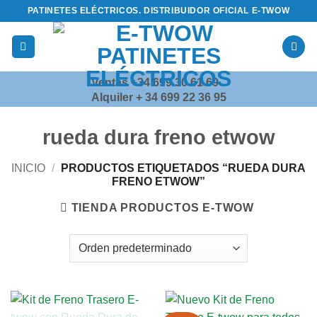
Saltar
PATINETES ELÉCTRICOS. DISTRIBUIDOR OFICIAL E-TWOW
al
contenido
Ventas +34 699 30 61 69
Alquiler + 34 699 22 36 95
rueda dura freno etwow
INICIO
/
PRODUCTOS ETIQUETADOS “RUEDA DURA
FRENO ETWOW”
TIENDA PRODUCTOS E-TWOW